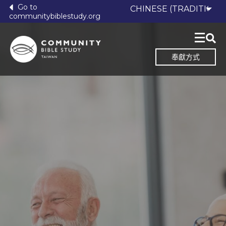
Go to
communitybiblestudy.org
奉獻方式