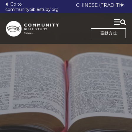
Go to
communitybiblestudy.org
奉獻方式