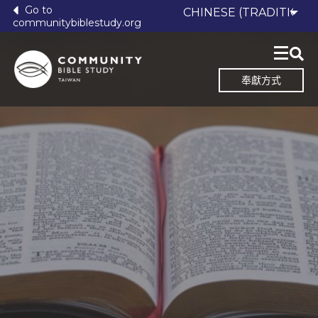
Go to
communitybiblestudy.org
奉獻方式