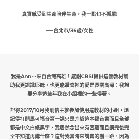
真實感受到生命陪伴生命，我一點也不孤單!
—–台北市/36歲/女性
我是Ann⋯來自台灣高雄！感謝CBSI提供這個教材幫
助我更認識耶穌，也更能體會祂的愛是長闊高深：我想
要分享這些年我在小組裡的一些得著。
記得2017/10月我剛信主就參加使用這教材的小組，還
記得打開馬可福音第一課只是介紹這本福音書而且全部
都是中文白紙黑字，我居然念出來有困難而且讀完後完
全不知道再講什麼？這對我當時來講真的嚇一跳，因為