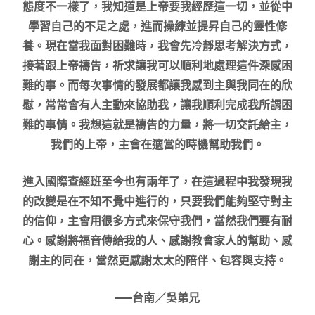
態度不一樣了，我知道是上帝要我經歷這一切，並從中
學習自己的不足之處，進而操練並提昇自己的靈性修
養。現在當我面對困難時，我會先冷靜思考解決方式，
接著跟上帝禱告，祈求讓我可以順利地處理這件深感困
難的事。而每次事情的發展都讓我感到主與我同在的欣
慰，常常會有人主動來協助我，讓我順利完成我所謂困
難的事情。我想這就是禱告的力量，將一切交託給主，
我們的上帝，主會在適當的時機幫助我們。
進入國際查經班至今也有兩年了，在這過程中我發現我
的改變是在不知不覺中進行的，只要我們能夠堅守對主
的信仰，主會用很多方式來保守我們，當然我們要有耐
心。感謝將福音傳給我的人、感謝教會家人的幫助、感
謝主的同在，當然更感謝太太的陪伴、包容與支持。
—–台南／吳弟兄