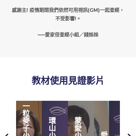
感謝主! 疫情期間我們依然可用視訊(GM)一起查經，
不受影響!。
—–愛家倍查經小組／錢姊妹
教材使用見證影片
高
榮
醫
一
務
粒
團
麥
環
蒙
契
子
山
愛
左
小
小
小
愛
營