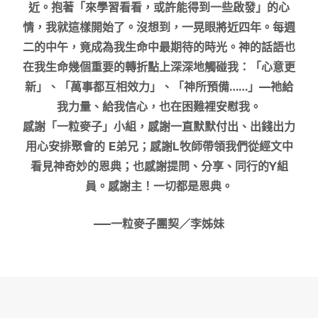
近。抱著「來學習看看，或許能得到一些啟發」的心
情，我就這樣開始了。沒想到，一晃眼將近四年。每週
二的中午，竟成為我生命中最期待的時光。神的話語也
在我生命幾個重要的轉折點上深深地觸碰我：「心意更
新」、「萬事都互相效力」、「神所預備……」—祂給
我力量、給我信心，也在困難裡安慰我。
感謝「一粒麥子」小組，感謝一直默默付出、出錢出力
用心安排聚會的 E弟兄；感謝L牧師帶領我們從經文中
看見神奇妙的恩典；也感謝提問、分享、同行的Y組
員。感謝主！一切都是恩典。
—–一粒麥子團契／李姊妹