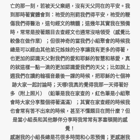
亡的那一刻，若被天父棄絕，沒有天父同在的平安。我
到那時著實體會到：祂受的刑罰我們得平安，祂受的鞭
傷我們得醫治，這句經文的精髓；這幾年其實我在預備
時，常常是按著題目去查經文也通常沒啥領受（感覺比
較像在做作業）；但很神奇的當我們小組聚會的時候我
總是可以經由其他弟兄姊妹的分享讓我有更多的得著，
也更加的認識天父對我們的愛和耶穌的智慧和慈愛，真
的就這樣一點一滴的更加認識愛我們的天父；比如說上
週我們在讀約翰福音最後一課的時候，把耶穌的七個神
跡大家一起討論時；天哪!我真的覺得我那一天得著好
多（附上照片）（鉛筆是我在家查的，紅色筆是小組聚
會時大家分享整個得著滿滿）；其實在家查經的時候我
也會常有答不出來的時候，甚至不懂題目在問什麼？但
是當小組長和其他夥伴分享時我常常有茅塞頓開的感
覺！
感謝我的小組長總是花很多時間和心思預備；更感謝我