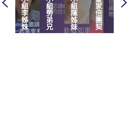
組
組
組
家
油
李
勞
陳
倍
廠
姊
弟
姊
團
教
妹
兄
妹
契
會
訂購專線及聯絡信箱
cbsitaiwan@gmail.com
+886-910-057-501