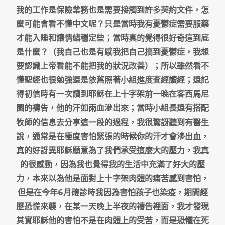
我的工作是保險業務也是需要接觸到許多契約文件，怎
麼可能會看不懂中文呢？只是當時我有憂鬱症需要服藥
才能入睡和讓情緒穩定些；當時真的覺得很好奇這到底
是什麼？（我自己也是有感我把自己搞到憂鬱症，我想
要認識上帝看能不能把我的狀況改善）；所以雖然看不
懂聖經也很勉強還是依舊照著小組進度查經讀經；還記
得初信時有一次讀到耶穌在上十字架前一晚在客西馬尼
園的禱告，他的汗如雨血滲出來；當時小組長還有搭配
牧師的信息去分享這一段的過程，我很驚訝聽到有醫生
說，通常是在極度害怕緊張的時候你的汗才會滲出血，
真的好訝異耶穌願意為了我們承受這麼大的壓力，我真
的很感動，因為我也覺得我的生活中充滿了好大的壓
力，本來以為他是面對上十字架肉體的痛苦感到害怕，
但是在今年6月確診時我因為害怕孩子也染疫，期間經
歷恐慌來襲，在某一天晚上半夜的禱告裡面，我才發現
其實耶穌他的害怕不是在肉體上的受苦，而是恐懼在死