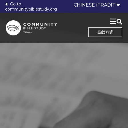
Go to
communitybiblestudy.org
奉獻方式